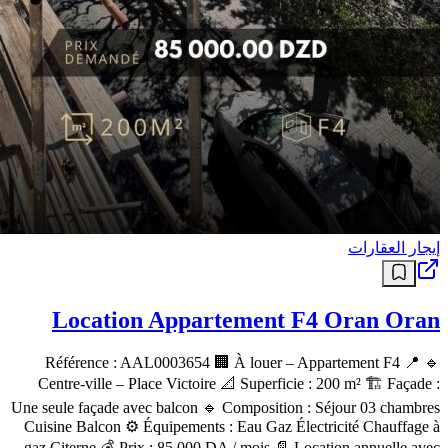
إيجار العقارات
Location Appartement F4 Oran Oran
🔹 Référence : AAL0003654 🏢 À louer – Appartement F4 📍
Centre-ville – Place Victoire 📐 Superficie : 200 m² 🏗️ Façade :
Une seule façade avec balcon 🔹 Composition : Séjour 03 chambres
Cuisine Balcon ⚙️ Équipements : Eau Gaz Électricité Chauffage à
gaz Citerne 💰 Prix : 85 000 DA / mois 📄 Location annuelle avec