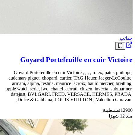
حقائب
Goyard Portefeuille en cuir Victoire
Goyard Portefeuille en cuir Victoire , , , , rolex, patek philippe,
audemars piguet, chopard, cartier, TAG Heuer, Jaeger-LeCoultre,
armani, alpina, festina, maurice lacroix, baum mercier, breitling,
apple watch serie, Iwc, chanel ,cerruti, citizen, invecta, submariner,
datejust, BVLGARI, FRED, VERSACE, HERMES, PRADA,
Dolce & Gabbana, LOUIS VUITTON , Valentino Garavani,
12900
قسنطينة
منذ 12 شهرًا