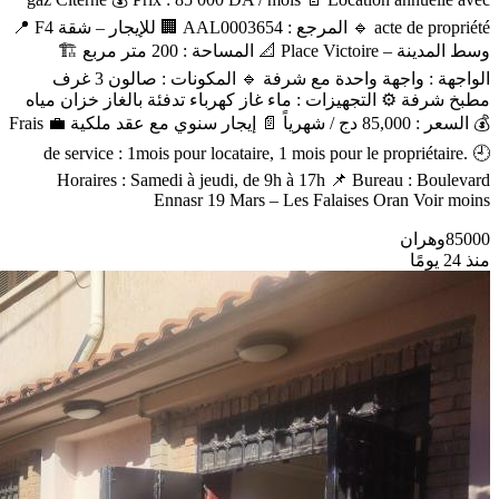
acte de propriété 🔹 المرجع : AAL0003654 🏢 للإيجار – شقة F4 📍
وسط المدينة – Place Victoire 📐 المساحة : 200 متر مربع 🏗️
الواجهة : واجهة واحدة مع شرفة 🔹 المكونات : صالون 3 غرف
مطبخ شرفة ⚙️ التجهيزات : ماء غاز كهرباء تدفئة بالغاز خزان مياه
💰 السعر : 85,000 دج / شهرياً 📄 إيجار سنوي مع عقد ملكية 💼 Frais
de service : 1mois pour locataire, 1 mois pour le propriétaire. 🕘
Horaires : Samedi à jeudi, de 9h à 17h 📌 Bureau : Boulevard
Ennasr 19 Mars – Les Falaises Oran Voir moins
85000
وهران
منذ 24 يومًا