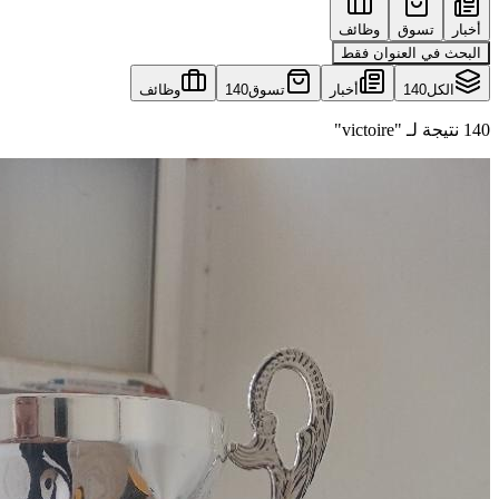
أخبار
تسوق
وظائف
البحث في العنوان فقط
الكل
140
أخبار
تسوق
140
وظائف
140 نتيجة لـ "victoire"