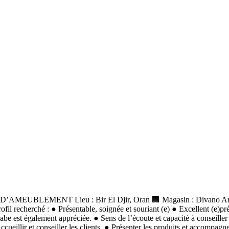
ENT Lieu : Bir El Djir, Oran 🏢 Magasin : Divano Ameubleme
fil recherché : ● Présentable, soignée et souriant (e) ● Excellent (e)pré
rabe est également appréciée. ● Sens de l’écoute et capacité à conseiller 
ueillir et conseiller les clients. ● Présenter les produits et accompagner