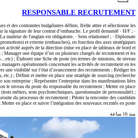
RESPONSABLE RECRUTEMENT
 et des contraintes budgétaires définis. Il/elle attire et sélectionne les
par la signature de leur contrat d’embauche. Le profil demandé · H/F ; ·
 maitrise de l'anglais est obligatoire. · Sens relationnel ; · Diplomate
s, promotions) et externe (embauches), en fonction des axes stratégiques
n activité auprès de la direction (mise en place de tableaux de bord et
…) ; Manager une équipe d’un ou plusieurs chargés de recrutement et les
on…etc) ; Élaborer une fiche de poste (en termes de missions, de niveau
 managers opérationnels concernant les activités de recrutement en les
rs une visibilité sur l’état d’avancement des recrutements ; Rédiger les
 etc.) ; Définir et mettre en place une stratégie de sourcing (recherche
e son entreprise ; Représenter l’entreprise dans les manifestations liées
selon le niveau du poste du responsable du recrutement ; Mettre en place
(tests métiers, tests psychotechniques, questionnaire de personnalité) ;
ursuite du processus de recrutement ; Piloter la rencontre des candidats
 Mettre en place et suivre l’intégration des nouveaux recrutés en poste.
منذ 16 ساعة