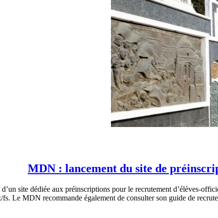
MDN : lancement du site de préinscrip
n site dédiée aux préinscriptions pour le recrutement d’élèves-officier
mdn.dz/fs. Le MDN recommande également de consulter son guide de rec