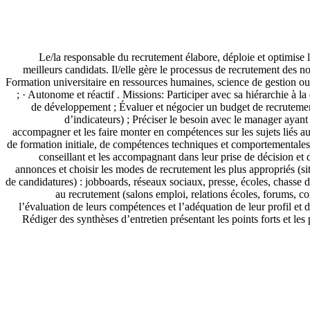
Le/la responsable du recrutement élabore, déploie et optimise la 
meilleurs candidats. Il/elle gère le processus de recrutement des n
Formation universitaire en ressources humaines, science de gestion ou é
; · Autonome et réactif . Missions: Participer avec sa hiérarchie à 
de développement ; Évaluer et négocier un budget de recrutement 
d’indicateurs) ; Préciser le besoin avec le manager ayan
accompagner et les faire monter en compétences sur les sujets liés au
de formation initiale, de compétences techniques et comportementales,
conseillant et les accompagnant dans leur prise de décision et 
annonces et choisir les modes de recrutement les plus appropriés (sit
de candidatures) : jobboards, réseaux sociaux, presse, écoles, chasse de
au recrutement (salons emploi, relations écoles, forums, co
l’évaluation de leurs compétences et l’adéquation de leur profil et 
Rédiger des synthèses d’entretien présentant les points forts et le