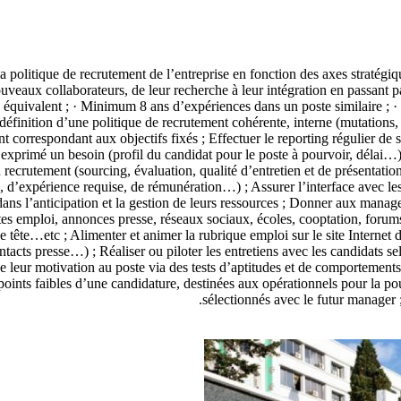
politique de recrutement de l’entreprise en fonction des axes stratégiques
ouveaux collaborateurs, de leur recherche à leur intégration en passant 
quivalent ; · Minimum 8 ans d’expériences dans un poste similaire ; · La
la définition d’une politique de recrutement cohérente, interne (mutation
correspondant aux objectifs fixés ; Effectuer le reporting régulier de so
t exprimé un besoin (profil du candidat pour le poste à pourvoir, délai
 recrutement (sourcing, évaluation, qualité d’entretien et de présentati
 d’expérience requise, de rémunération…) ; Assurer l’interface avec les
dans l’anticipation et la gestion de leurs ressources ; Donner aux manage
es emploi, annonces presse, réseaux sociaux, écoles, cooptation, forums,
 tête…etc ; Alimenter et animer la rubrique emploi sur le site Internet d
ntacts presse…) ; Réaliser ou piloter les entretiens avec les candidats 
de leur motivation au poste via des tests d’aptitudes et de comportements 
s points faibles d’une candidature, destinées aux opérationnels pour la po
sélectionnés avec le futur manager ;