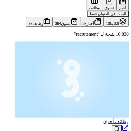
أخبار
تسوق
وظائف
البحث في العنوان فقط
الكل
10k
أخبار
3k
تسوق
384
وظائف
7k
10,830 نتيجة لـ "recrutement"
وظائف أخرى