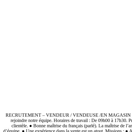
RECRUTEMENT – VENDEUR / VENDEUSE /EN MAGASIN D’AMEUBLEM
rejoindre notre équipe. Horaires de travail : De 09h00 à 17h30. Pro
clientèle. ● Bonne maîtrise du français (parlé). La maîtrise de l’a
d’équipe. ● Une expérience dans la vente est un atout. Missions : ● Acc