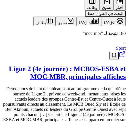
أخبار
تسوق
وظائف
البحث في العنوان فقط
الكل
180
أخبار
180
تسوق
وظائف
180 نتيجة لـ "moc-mbr"
Sport
Ligue 2 (4e journée) : MCBOS-ESBA et
MOC-MBR, principales affiches
Deux chocs de haut de tableau sont au programme de la quatrième
journée de Ligue 2 , prévue ce week-end, mettant aux prises les
actuels leaders des groupes Centre-Est et Centre-Ouest à leurs
poursuivants directs au classement. Le MCB Oued Sly et l’Etoile de
Ben Aknoun, actuels co-leaders du Groupe Centre-Ouest avec sept
points chacun […] Cet article Ligue 2 (4e journée) : MCBOS-
ESBA et MOC-MBR, principales affiches est apparu en premier sur
.