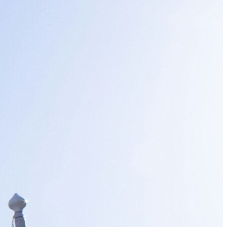
منذ شهرين
Info
Vols France – Algérie : une grève dans les
aéroports de Paris menace le trafic à