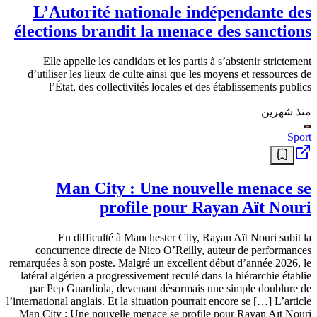
devoir”
Chargé par le président de la République, Abdelmadjid Tebboune, le
Premier ministre, Sifi Ghrieb, a présidé ce samedi, au Centre
international des conférences (CIC), à Alger, la célébration de la
Journée internationale contre l’abus et le trafic de drogues, organisée
sous le haut patronage du président de la République avec pour
slogan “Une année après le lancement de la Stratégie nationale,
ensemble relevons le défi”. Dans une allocution, il a rappelé les
effets néfastes de la drogue qui “corrompt les esprit, détruit les
potentiels et menace le capital humain”. Il s’agit, par conséquent,
d’une menace à “la sécurité nationale qu’il faut combattre” à
l’échelle nationale. Dans ce cadre, le Premier ministre est revenu sur
la mise en œuvre de la Stratégie nationale de prévention contre les
drogues et les substances psychotropes (2025-2029). Cette dernière
constitue une approche globale et multidimensionnelle qui repose
sur la coordination et l’intégration des différents secteurs et
institutions. Cette même approche intervient en application des
instructions du président de la République relatives à la prévention
contre les drogues et les substances psychotropes.
الشهر الماضي
Info