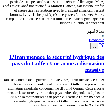
Info
Mondial-2026 : La chaleur menace les
Verts à Kansas City
Les deux matchs de la sélection algérienne à Kansas City, face à
l’Argentine le 16 juin puis contre l’Autriche le 22 juin, dans le cadre
de la Coupe du monde 2026, pourraient se dérouler dans des
conditions climatiques particulièrement difficiles. Des scientifiques
du collectif World Weather Attribution (WWA) ont alerté jeudi sur
les risques de […] The post Mondial-2026 : La chaleur menace les
Verts à Kansas City appeared first on Le Jeune Indépendant .
منذ 3 أشهر