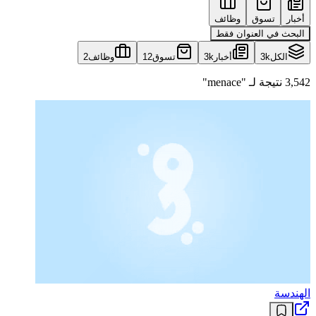
أخبار
تسوق
وظائف
البحث في العنوان فقط
الكل
3k
أخبار
3k
تسوق
12
وظائف
2
3,542 نتيجة لـ "menace"
الهندسة