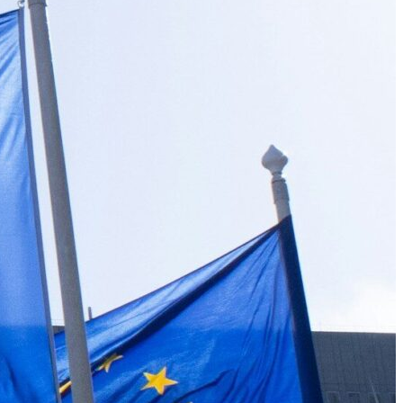
cette date
Nouvelles turbulences en vue pour les liaisons France-Algérie. Les
trois aéroports parisiens font face à un préavis de grève pour le jeudi
18 juin. Initié […] L’article Vols France – Algérie : une grève dans
les aéroports de Paris menace le trafic à cette date est apparu en
premier sur .
منذ شهرين