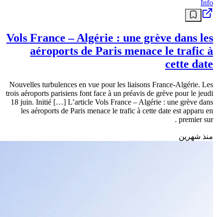
Sport
Mondial 2026 : Et si la menace de la
Jordanie pour l’Algérie n’était pas Al
Taâmari
Sur le papier, la Jordanie, tiré du chapeau 4, est la sélection la moins
forte dans le groupe “J” qui compte l’Argentine, l’Autriche et…
l’Algérie. Le forfait de Yazan Al-Naimat, buteur attitré d’Al-
Nashama, affaiblit – un peu plus – les rangs de Jamal Sellami qui
doit composer sans son atout offensif majeur. Toutefois, cette
défection […] L’article Mondial 2026 : Et si la menace de la
Jordanie pour l’Algérie n’était pas Al Taâmari est apparu en premier
sur La Gazette du Fennec .