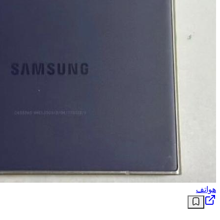
هواتف