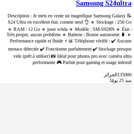
Samsung S24ultra
📝 Description : Je mets en vente un magnifique Samsung Galaxy
S24 Ultra en excellent état, comme neuf 👌 🔹 Stockage : 256 Go
🔹 RAM : 12 Go 🔹 puse whda 🔹 Modèle : SM-S928N 🔹 État :
Très propre, aucun problème 🔹 Batterie : Bonne autonomie 🔋 🔹
Performance rapide et fluide ⚡ 📊 Téléphone vérifié : ✔️ Aucune
menace détectée ✔️ Fonctionne parfaitement ✔️ Stockage presque
vide (prêt à utiliser) 📸 Idéal pour photos pro avec caméra ultra
performante 🎮 Parfait pour gaming et usage intensif
135000
الجزائر
منذ 25 يومًا