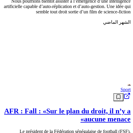
pays du Golfe : Une arme à dissuasion
massive
Dans le contexte de la guerre d Iran de 2026, l Iran menace de cibler
les usines de dessalement des pays du Golfe en réponse à un
ultimatum américain concernant le détroit d Ormuz. Cette riposte
menace la sécurité hydrique des pays arabes dépendants à plus de
70% de la mer pour leur eau potable. L’article L’Iran menace la
sécurité hydrique des pays du Golfe : Une arme à dissuasion
massive est apparu en premier sur ECOTIMES .
منذ 5 أشهر