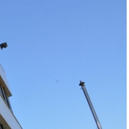
أخبار
Luca Zidane dans la tourmente : Entre
échec en sélection et menace en club
Le retour à la réalité est brutal pour Luca Zidane. Après une Coupe
du monde 2026 marquée par des critiques acerbes et une perte de
confiance, le portier franco-algérien voit son statut vaciller
également en Espagne.
منذ 24 يومًا