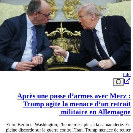
Info
L’UE menace les Caraïbes : fin de la
citoyenneté par investissement ou retour
des visas
Le compte à rebours est lancé pour les Caraïbes. L’Union
européenne pose un ultimatum clair à cinq Nations de la région :
fermer leurs très […]
منذ 17 يومًا