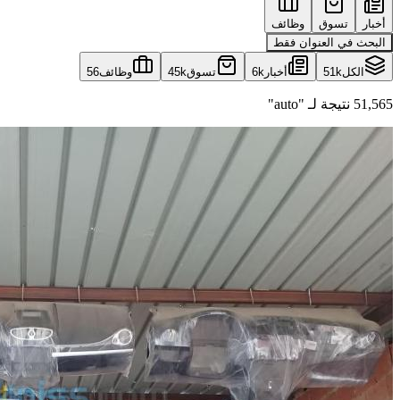
أخبار
تسوق
وظائف
البحث في العنوان فقط
الكل
51k
أخبار
6k
تسوق
45k
وظائف
56
51,565 نتيجة لـ "auto"