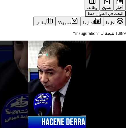
أخبار
تسوق
وظائف
البحث في العنوان فقط
الكل
1k
أخبار
1k
تسوق
33
وظائف
1,889 نتيجة لـ "inauguration"