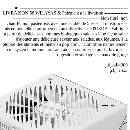
-------------------------------------------------------------------------- ►
LIVRAISON 58 WILAYAS & Paiement a la livraison ----------------
---------------------------------------------------------- - Non filtré, non
chauffé, non pasteurisé, avec une acidité de 5 % et - Transformé et
mis en bouteille conformément aux directives de l'USDA - Fabriqué
à partir de délicieuses pommes biologiques saines - Une façon saine
d'ajouter une délicieuse saveur aux salades, aux légumes, à la
plupart des aliments et même au pop-corn. - Contribue naturellement
à un système immunitaire sain, aide à contrôler le poids, favorise la
digestion et soulage les maux de gorge.
4900
الجزائر
منذ 5 أيام