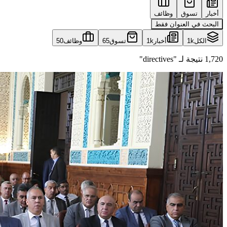
أخبار
تسوق
وظائف
البحث في العنوان فقط
الكل
1k
أخبار
1k
تسوق
65
وظائف
50
1,720 نتيجة لـ "directives"