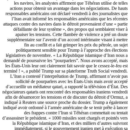
les navires, les analystes affirment que Téhéran utilise de telles
actions pour obtenir un avantage dans les négociations. De hauts
responsables américains ont déclaré vendredi à des journalistes que
l’Iran avait informé les responsables américains que les récentes
attaques contre des navires dans le détroit provenaient d’une « partie
défaillante de leur système », des propos qui semblaient viser à
apaiser les tensions. Cette flambée de violence a jeté un doute
supplémentaire sur l’avenir d’un accord intérimaire visant à mettre
fin au conflit et a fait grimper les prix du pétrole, un sujet
politiquement sensible pour Trump à l’approche des élections
législatives de novembre. « La République islamique d’Iran nous a
demandé de poursuivre les “pourparlers”. Nous avons accepté, mais
les États-Unis leur ont clairement fait savoir que le cessez-le-feu est
terminé ! », a publié Trump sur sa plateforme Truth Social vendredi.
L’Iran a contesté l’interprétation de Trump, affirmant n’avoir pas
sollicité de pourparlers avec les États-Unis mais avoir accepté
d’accueillir un médiateur qatari, a rapporté la télévision d’État. Des
négociateurs qataris ont rencontré des responsables iraniens vendredi
afin de désamorcer les tensions et de discuter du détroit d’Ormuz, a
indiqué à Reuters une source proche du dossier. Trump a également
indiqué avoir ordonné à l’armée américaine de se tenir prête à lancer
des frappes contre l’Iran si Téhéran commettait ou tentait
d’assassiner le président. « 1000 missiles sont chargés et pointés vers
la République islamique d’Iran, et des milliers d’autres suivront
immédiatement, si le gouvernement iranien met à exécution sa