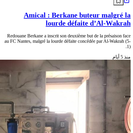
Amical : Berkane buteur malgré la
lourde défaite d’Al-Wakrah
Redouane Berkane a inscrit son deuxième but de la présaison face
au FC Nantes, malgré la lourde défaite concédée par Al-Wakrah (5-
1).
منذ 5 أيام