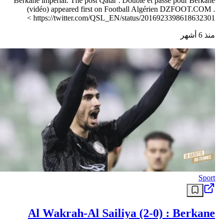
Berkane impérial. The post Qatar : Doublé et passe pour Berkane
(vidéo) appeared first on Football Algérien DZFOOT.COM .
https://twitter.com/QSL_EN/status/2016923398618632301 >
منذ 6 أشهر
Sport
Al Wakrah-Al Sailiya (2-0) : Berkane