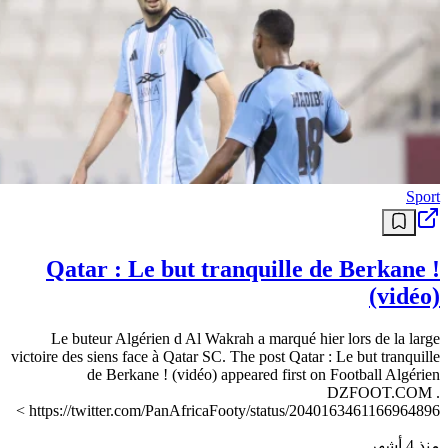
Sport
Qatar : Le but tranquille de Berkane !
(vidéo)
Le buteur Algérien d Al Wakrah a marqué hier lors de la large
victoire des siens face à Qatar SC. The post Qatar : Le but tranquille
de Berkane ! (vidéo) appeared first on Football Algérien
DZFOOT.COM .
https://twitter.com/PanAfricaFooty/status/2040163461166964896 >
منذ 4 أشهر