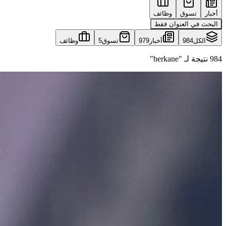
أخبار
تسوق
وظائف
البحث في العنوان فقط
الكل
984
أخبار
979
تسوق
5
وظائف
984 نتيجة لـ "berkane"