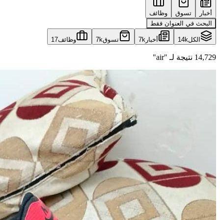
أخبار
تسوق
وظائف
البحث في العنوان فقط
الكل
14k
أخبار
7k
تسوق
7k
وظائف
17
14,729 نتيجة لـ "air"