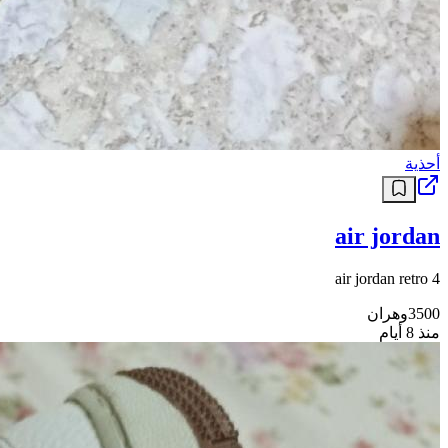
أحذية
air jordan
air jordan retro 4
3500
وهران
منذ 8 أيام