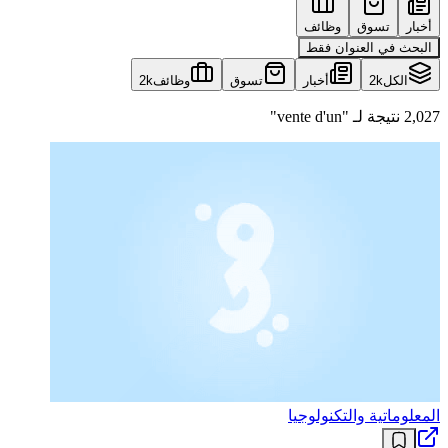
أخبار
تسوق
وظائف
البحث في العنوان فقط
الكل
2k
أخبار
تسوق
وظائف
2k
2,027 نتيجة لـ "vente d'un"
المعلوماتية والتكنولوجيا