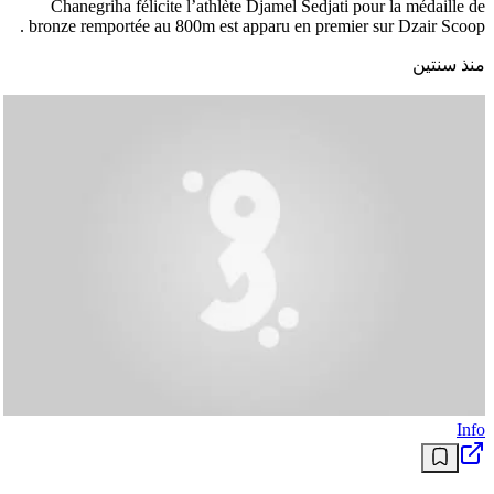
Chanegriha félicite l’athlète Djamel Sedjati pour la médaille de
bronze remportée au 800m est apparu en premier sur Dzair Scoop .
منذ سنتين
Info