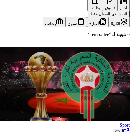
أخبار
تسوق
وظائف
البحث في العنوان فقط
الكل
6
أخبار
6
تسوق
وظائف
6 نتيجة لـ "remportee "
Sport