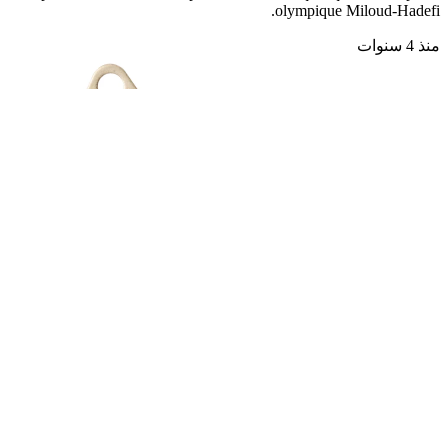
olympique Miloud-Hadefi.
منذ 4 سنوات
Tire câble , modèle UCG
أنشر أعلانك
في بلادي
الأخبار
أخباري
آخر الأخبار
الفئات
fibladi
حول الموقع