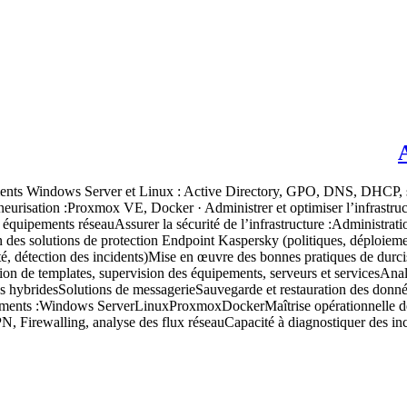
ments Windows Server et Linux : Active Directory, GPO, DNS, DHCP, ser
conteneurisation :Proxmox VE, Docker · Administrer et optimiser l’inf
s équipements réseauAssurer la sécurité de l’infrastructure :Administra
n des solutions de protection Endpoint Kaspersky (politiques, déploieme
é, détection des incidents)Mise en œuvre des bonnes pratiques de durcis
on de templates, supervision des équipements, serveurs et servicesAnalys
res hybridesSolutions de messagerieSauvegarde et restauration des donné
onnements :Windows ServerLinuxProxmoxDockerMaîtrise opérationnelle 
irewalling, analyse des flux réseauCapacité à diagnostiquer des incid