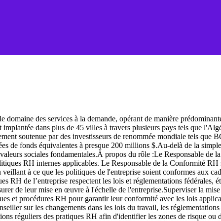
ns le domaine des services à la demande, opérant de manière prédominant
implantée dans plus de 45 villes à travers plusieurs pays tels que l'Algér
rtement soutenue par des investisseurs de renommée mondiale tels que B
ées de fonds équivalentes à presque 200 millions $.Au-delà de la simple
 des valeurs sociales fondamentales.À propos du rôle :Le Responsable de l
politiques RH internes applicables. Le Responsable de la Conformité RH su
veillant à ce que les politiques de l'entreprise soient conformes aux ca
ues RH de l’entreprise respectent les lois et réglementations fédérales, ét
assurer de leur mise en œuvre à l'échelle de l'entreprise.Superviser la
ques et procédures RH pour garantir leur conformité avec les lois applica
iller sur les changements dans les lois du travail, les réglementations et
uations réguliers des pratiques RH afin d'identifier les zones de risque 