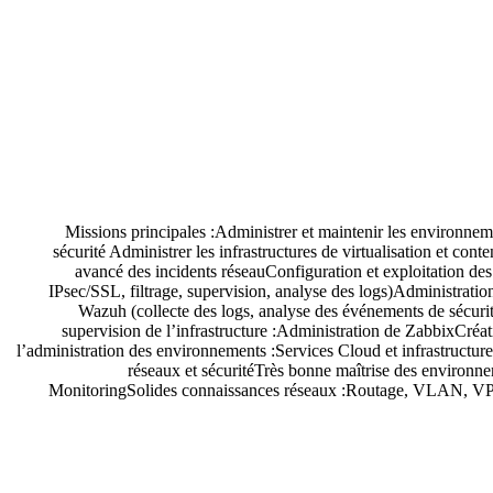
Missions principales :Administrer et maintenir les environne
sécurité Administrer les infrastructures de virtualisation et 
avancé des incidents réseauConfiguration et exploitation de
IPsec/SSL, filtrage, supervision, analyse des logs)Administratio
Wazuh (collecte des logs, analyse des événements de sécurit
supervision de l’infrastructure :Administration de ZabbixCréati
l’administration des environnements :Services Cloud et infrastructu
réseaux et sécuritéTrès bonne maîtrise des envir
MonitoringSolides connaissances réseaux :Routage, VLAN, VPN, F