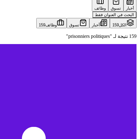
أخبار
تسوق
وظائف
البحث في العنوان فقط
الكل
159
أخبار
تسوق
وظائف
159
159 نتيجة لـ "prisonniers politiques"