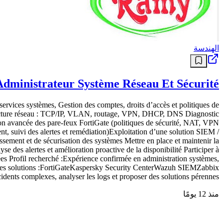
الهندسة
Administrateur Système Réseau Et Sécurité
vices systèmes, Gestion des comptes, droits d’accès et politiques de
rastructure réseau : TCP/IP, VLAN, routage, VPN, DHCP, DNS Diagnostic
tion avancée des pare-feux FortiGate (politiques de sécurité, NAT, VPN
nt, suivi des alertes et remédiation)Exploitation d’une solution SIEM /
sement et de sécurisation des systèmes Mettre en place et maintenir la
e des alertes et amélioration proactive de la disponibilité Participer à
es Profil recherché :Expérience confirmée en administration systèmes,
des solutions :FortiGateKaspersky Security CenterWazuh SIEMZabbix
ents complexes, analyser les logs et proposer des solutions pérennes
منذ 12 يومًا