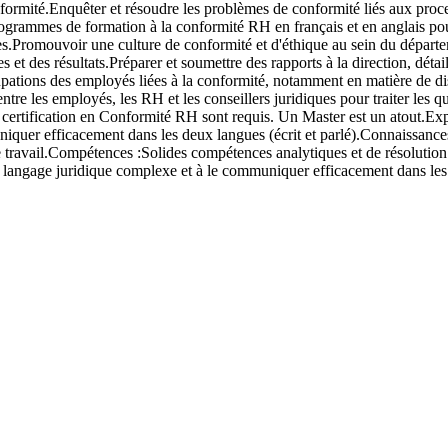
conformité.Enquêter et résoudre les problèmes de conformité liés aux pro
grammes de formation à la conformité RH en français et en anglais pour
gales.Promouvoir une culture de conformité et d'éthique au sein du dépa
s et des résultats.Préparer et soumettre des rapports à la direction, détai
pations des employés liées à la conformité, notamment en matière de disc
entre les employés, les RH et les conseillers juridiques pour traiter les
 certification en Conformité RH sont requis. Un Master est un atout.Ex
iquer efficacement dans les deux langues (écrit et parlé).Connaissances
 de travail.Compétences :Solides compétences analytiques et de résolut
un langage juridique complexe et à le communiquer efficacement dans les