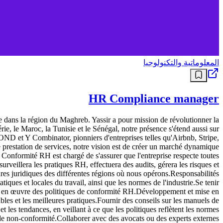
المعلوماتية والتكنولوجيا
HR Compliance manager
e dans la région du Maghreb. Yassir a pour mission de révolutionner la
ie, le Maroc, la Tunisie et le Sénégal, notre présence s'étend aussi sur
OND et Y Combinator, pionniers d'entreprises telles qu'Airbnb, Stripe,
 prestation de services, notre vision est de créer un marché dynamique
a Conformité RH est chargé de s'assurer que l'entreprise respecte toutes
rveillera les pratiques RH, effectuera des audits, gérera les risques et
dres juridiques des différentes régions où nous opérons.Responsabilités
atiques et locales du travail, ainsi que les normes de l'industrie.Se tenir
 mise en œuvre des politiques de conformité RH.Développement et mise en
bles et les meilleures pratiques.Fournir des conseils sur les manuels de
 les tendances, en veillant à ce que les politiques reflètent les normes
ou de non-conformité.Collaborer avec des avocats ou des experts externes