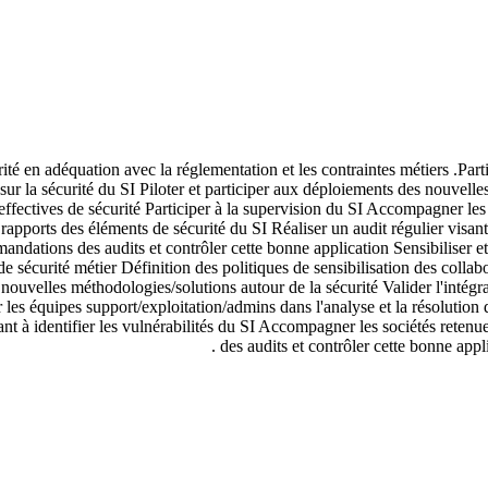
rité en adéquation avec la réglementation et les contraintes métiers .Parti
sur la sécurité du SI Piloter et participer aux déploiements des nouvelle
effectives de sécurité Participer à la supervision du SI Accompagner les
x/ rapports des éléments de sécurité du SI Réaliser un audit régulier visan
ndations des audits et contrôler cette bonne application Sensibiliser et
é métier Définition des politiques de sensibilisation des collaborate
s nouvelles méthodologies/solutions autour de la sécurité Valider l'intég
les équipes support/exploitation/admins dans l'analyse et la résolution de
sant à identifier les vulnérabilités du SI Accompagner les sociétés rete
des audits et contrôler cette bonne appli