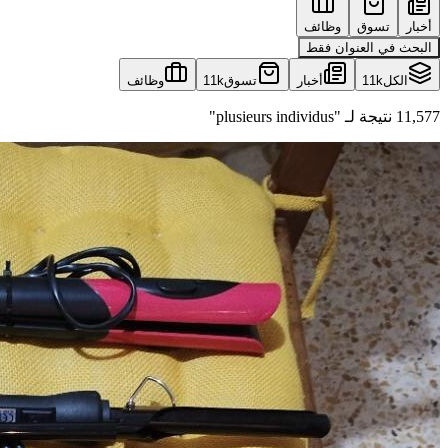
أخبار
تسوق
وظائف
البحث في العنوان فقط
الكل
11k
أخبار
تسوق
11k
وظائف
11,577 نتيجة لـ "plusieurs individus"