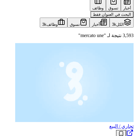
أخبار
تسوق
وظائف
البحث في العنوان فقط
الكل
3k
أخبار
تسوق
وظائف
3k
3,593 نتيجة لـ "mercato une"
تجاري / البيع