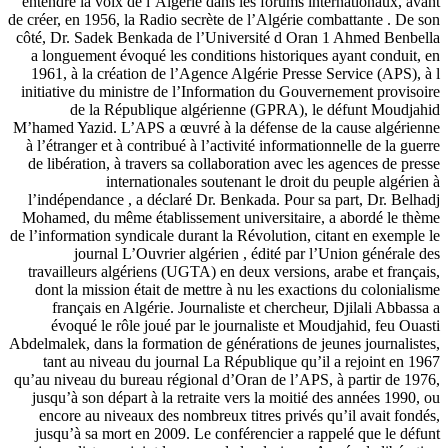
entendre la voix de l’Algérie dans les forums internationaux, avant
de créer, en 1956, la Radio secrète de l’Algérie combattante . De son
côté, Dr. Sadek Benkada de l’Université d Oran 1 Ahmed Benbella
a longuement évoqué les conditions historiques ayant conduit, en
1961, à la création de l’Agence Algérie Presse Service (APS), à l
initiative du ministre de l’Information du Gouvernement provisoire
de la République algérienne (GPRA), le défunt Moudjahid
M’hamed Yazid. L’APS a œuvré à la défense de la cause algérienne
à l’étranger et à contribué à l’activité informationnelle de la guerre
de libération, à travers sa collaboration avec les agences de presse
internationales soutenant le droit du peuple algérien à
l’indépendance , a déclaré Dr. Benkada. Pour sa part, Dr. Belhadj
Mohamed, du même établissement universitaire, a abordé le thème
de l’information syndicale durant la Révolution, citant en exemple le
journal L’Ouvrier algérien , édité par l’Union générale des
travailleurs algériens (UGTA) en deux versions, arabe et français,
dont la mission était de mettre à nu les exactions du colonialisme
français en Algérie. Journaliste et chercheur, Djilali Abbassa a
évoqué le rôle joué par le journaliste et Moudjahid, feu Ouasti
Abdelmalek, dans la formation de générations de jeunes journalistes,
tant au niveau du journal La République qu’il a rejoint en 1967
qu’au niveau du bureau régional d’Oran de l’APS, à partir de 1976,
jusqu’à son départ à la retraite vers la moitié des années 1990, ou
encore au niveaux des nombreux titres privés qu’il avait fondés,
jusqu’à sa mort en 2009. Le conférencier a rappelé que le défunt