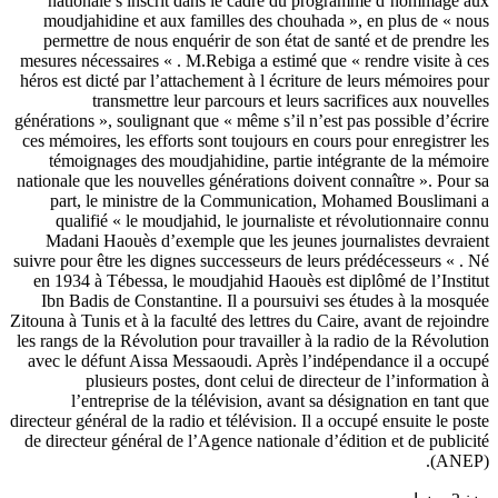
nationale s inscrit dans le cadre du programme d’hommage aux
moudjahidine et aux familles des chouhada », en plus de « nous
permettre de nous enquérir de son état de santé et de prendre les
mesures nécessaires « . M.Rebiga a estimé que « rendre visite à ces
héros est dicté par l’attachement à l écriture de leurs mémoires pour
transmettre leur parcours et leurs sacrifices aux nouvelles
générations », soulignant que « même s’il n’est pas possible d’écrire
ces mémoires, les efforts sont toujours en cours pour enregistrer les
témoignages des moudjahidine, partie intégrante de la mémoire
nationale que les nouvelles générations doivent connaître ». Pour sa
part, le ministre de la Communication, Mohamed Bouslimani a
qualifié « le moudjahid, le journaliste et révolutionnaire connu
Madani Haouès d’exemple que les jeunes journalistes devraient
suivre pour être les dignes successeurs de leurs prédécesseurs « . Né
en 1934 à Tébessa, le moudjahid Haouès est diplômé de l’Institut
Ibn Badis de Constantine. Il a poursuivi ses études à la mosquée
Zitouna à Tunis et à la faculté des lettres du Caire, avant de rejoindre
les rangs de la Révolution pour travailler à la radio de la Révolution
avec le défunt Aissa Messaoudi. Après l’indépendance il a occupé
plusieurs postes, dont celui de directeur de l’information à
l’entreprise de la télévision, avant sa désignation en tant que
directeur général de la radio et télévision. Il a occupé ensuite le poste
de directeur général de l’Agence nationale d’édition et de publicité
(ANEP).