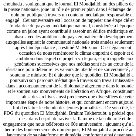
chouhada , soulignant que le journal El Moudjahid, un des piliers de
la presse nationale, joue un rôle de premier plan dans l éclairage de l
opinion publique à travers un contenu médiatique responsable et
engagé . Cet anniversaire est l occasion de rappeler une étape clé et
fondatrice du paysage médiatique national, considérée à l époque
comme un jalon ayant contribué à asseoir un édifice médiatique en
phase avec les ambitions du pays en matière de développement
auxquelles aspirait la communauté nationale trois années seulement
après l indépendance , a estimé M. Meziane. C est également l
occasion de nous remémorer le climat empreint d espoir et d
ambition dans lequel ce projet a vu le jour, et qui rappelle aux
générations successives que nos médias sont nés au cœur de la
résistance pour défendre les valeurs de liberté et de souveraineté , a
soutenu le ministre. Et d ajouter que le quotidien El Moudjahid a
poursuivi son parcours médiatique à travers son travail inlassable
dans l accompagnement de la diplomatie algérienne dans le monde
et le soutien aux mouvements de libération en Afrique, constituant
ainsi des archives aussi précieuses que diversifiées de cette
importante étape de notre histoire, et qui continuent encore aujourd
hui d éclairer le chemin des jeunes journalistes . De son côté, le
PDG du quotidien El Moudjahid, Brahim Takheroubt, a précisé que
c est dans l esprit de raviver la flamme de la solidarité et de l
engagement que nous célébrons ce 60e anniversaire , ajoutant qu' à l
heure des bouleversements numériques, El Moudjahid a procédé au
lancement de sa plateforme multimédia, confortant ainsi davantage