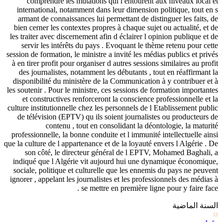
comprendre les mutations qui l entourent aux niveaux local et
international, notamment dans leur dimension politique, tout en s
armant de connaissances lui permettant de distinguer les faits, de
bien cerner les contextes propres à chaque sujet ou actualité, et de
les traiter avec discernement afin d éclairer l opinion publique et de
servir les intérêts du pays . Evoquant le thème retenu pour cette
session de formation, le ministre a invité les médias publics et privés
à en tirer profit pour organiser d autres sessions similaires au profit
des journalistes, notamment les débutants , tout en réaffirmant la
disponibilité du ministère de la Communication à y contribuer et à
les soutenir . Pour le ministre, ces sessions de formation importantes
et constructives renforceront la conscience professionnelle et la
culture institutionnelle chez les personnels de l Etablissement public
de télévision (EPTV) qu ils soient journalistes ou producteurs de
contenu , tout en consolidant la déontologie, la maturité
professionnelle, la bonne conduite et l immunité intellectuelle ainsi
que la culture de l appartenance et de la loyauté envers l Algérie . De
son côté, le directeur général de l EPTV, Mohamed Baghali, a
indiqué que l Algérie vit aujourd hui une dynamique économique,
sociale, politique et culturelle que les ennemis du pays ne peuvent
ignorer , appelant les journalistes et les professionnels des médias à
se mettre en première ligne pour y faire face .
السنة الماضية