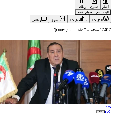
أخبار
تسوق
وظائف
البحث في العنوان فقط
الكل
17k
أخبار
17k
تسوق
وظائف
17,617 نتيجة لـ "jeunes journalistes"
Info