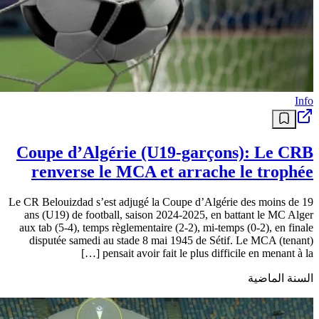
Info
Coupe d’Algérie (U19-garçons): Le CRB
renverse le MCA et arrache le trophée
Le CR Belouizdad s’est adjugé la Coupe d’Algérie des moins de 19
ans (U19) de football, saison 2024-2025, en battant le MC Alger
aux tab (5-4), temps règlementaire (2-2), mi-temps (0-2), en finale
disputée samedi au stade 8 mai 1945 de Sétif. Le MCA (tenant)
pensait avoir fait le plus difficile en menant à la […]
السنة الماضية