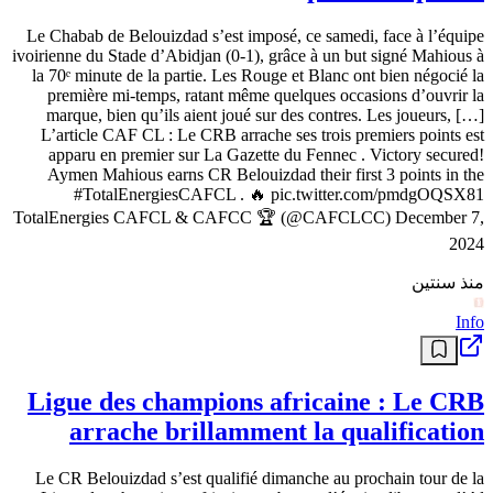
Le Chabab de Belouizdad s’est imposé, ce samedi, face à l’équipe
ivoirienne du Stade d’Abidjan (0-1), grâce à un but signé Mahious à
la 70ᵉ minute de la partie. Les Rouge et Blanc ont bien négocié la
première mi-temps, ratant même quelques occasions d’ouvrir la
marque, bien qu’ils aient joué sur des contres. Les joueurs, […]
L’article CAF CL : Le CRB arrache ses trois premiers points est
apparu en premier sur La Gazette du Fennec . Victory secured!
Aymen Mahious earns CR Belouizdad their first 3 points in the
#TotalEnergiesCAFCL . 🔥 pic.twitter.com/pmdgOQSX81
TotalEnergies CAFCL & CAFCC 🏆 (@CAFCLCC) December 7,
2024
منذ سنتين
Info
Ligue des champions africaine : Le CRB
arrache brillamment la qualification
Le CR Belouizdad s’est qualifié dimanche au prochain tour de la