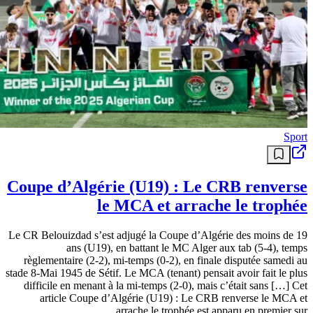
Sport
Coupe d’Algérie (U19) : Le CRB renverse
le MCA et arrache le trophée
Le CR Belouizdad s’est adjugé la Coupe d’Algérie des moins de 19
ans (U19), en battant le MC Alger aux tab (5-4), temps
règlementaire (2-2), mi-temps (0-2), en finale disputée samedi au
stade 8-Mai 1945 de Sétif. Le MCA (tenant) pensait avoir fait le plus
difficile en menant à la mi-temps (2-0), mais c’était sans […] Cet
article Coupe d’Algérie (U19) : Le CRB renverse le MCA et
arrache le trophée est apparu en premier sur .