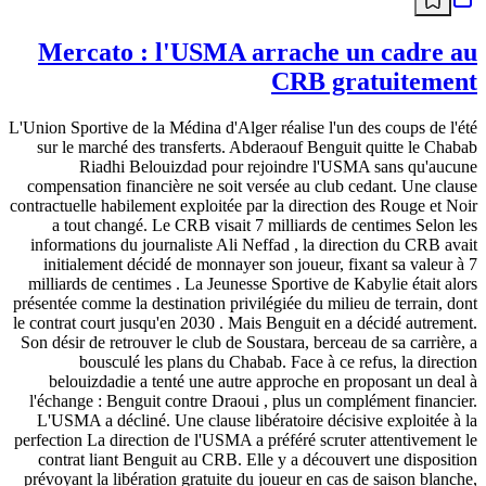
Mercato : l'USMA arrache un cadre au
CRB gratuitement
L'Union Sportive de la Médina d'Alger réalise l'un des coups de l'été
sur le marché des transferts. Abderaouf Benguit quitte le Chabab
Riadhi Belouizdad pour rejoindre l'USMA sans qu'aucune
compensation financière ne soit versée au club cedant. Une clause
contractuelle habilement exploitée par la direction des Rouge et Noir
a tout changé. Le CRB visait 7 milliards de centimes Selon les
informations du journaliste Ali Neffad , la direction du CRB avait
initialement décidé de monnayer son joueur, fixant sa valeur à 7
milliards de centimes . La Jeunesse Sportive de Kabylie était alors
présentée comme la destination privilégiée du milieu de terrain, dont
le contrat court jusqu'en 2030 . Mais Benguit en a décidé autrement.
Son désir de retrouver le club de Soustara, berceau de sa carrière, a
bousculé les plans du Chabab. Face à ce refus, la direction
belouizdadie a tenté une autre approche en proposant un deal à
l'échange : Benguit contre Draoui , plus un complément financier.
L'USMA a décliné. Une clause libératoire décisive exploitée à la
perfection La direction de l'USMA a préféré scruter attentivement le
contrat liant Benguit au CRB. Elle y a découvert une disposition
prévoyant la libération gratuite du joueur en cas de saison blanche,