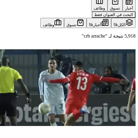
أخبار
تسوق
وظائف
البحث في العنوان فقط
الكل
5k
أخبار
5k
تسوق
وظائف
5,918 نتيجة لـ "crb arrache"