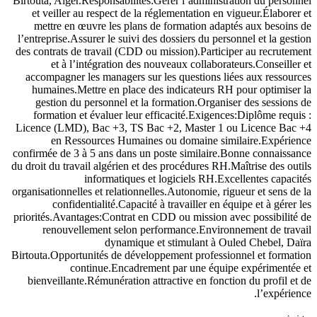
Birtouta, Alger.Responsabilités:Gérer l’administration du personnel
et veiller au respect de la réglementation en vigueur.Élaborer et
mettre en œuvre les plans de formation adaptés aux besoins de
l’entreprise.Assurer le suivi des dossiers du personnel et la gestion
des contrats de travail (CDD ou mission).Participer au recrutement
et à l’intégration des nouveaux collaborateurs.Conseiller et
accompagner les managers sur les questions liées aux ressources
humaines.Mettre en place des indicateurs RH pour optimiser la
gestion du personnel et la formation.Organiser des sessions de
formation et évaluer leur efficacité.Exigences:Diplôme requis :
Licence (LMD), Bac +3, TS Bac +2, Master 1 ou Licence Bac +4
en Ressources Humaines ou domaine similaire.Expérience
confirmée de 3 à 5 ans dans un poste similaire.Bonne connaissance
du droit du travail algérien et des procédures RH.Maîtrise des outils
informatiques et logiciels RH.Excellentes capacités
organisationnelles et relationnelles.Autonomie, rigueur et sens de la
confidentialité.Capacité à travailler en équipe et à gérer les
priorités.Avantages:Contrat en CDD ou mission avec possibilité de
renouvellement selon performance.Environnement de travail
dynamique et stimulant à Ouled Chebel, Daïra
Birtouta.Opportunités de développement professionnel et formation
continue.Encadrement par une équipe expérimentée et
bienveillante.Rémunération attractive en fonction du profil et de
l’expérience.