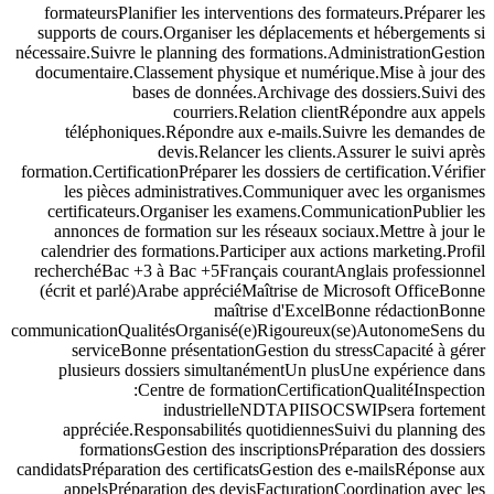
formateursPlanifier les interventions des formateurs.Préparer les
supports de cours.Organiser les déplacements et hébergements si
nécessaire.Suivre le planning des formations.AdministrationGestion
documentaire.Classement physique et numérique.Mise à jour des
bases de données.Archivage des dossiers.Suivi des
courriers.Relation clientRépondre aux appels
téléphoniques.Répondre aux e-mails.Suivre les demandes de
devis.Relancer les clients.Assurer le suivi après
formation.CertificationPréparer les dossiers de certification.Vérifier
les pièces administratives.Communiquer avec les organismes
certificateurs.Organiser les examens.CommunicationPublier les
annonces de formation sur les réseaux sociaux.Mettre à jour le
calendrier des formations.Participer aux actions marketing.Profil
recherchéBac +3 à Bac +5Français courantAnglais professionnel
(écrit et parlé)Arabe appréciéMaîtrise de Microsoft OfficeBonne
maîtrise d'ExcelBonne rédactionBonne
communicationQualitésOrganisé(e)Rigoureux(se)AutonomeSens du
serviceBonne présentationGestion du stressCapacité à gérer
plusieurs dossiers simultanémentUn plusUne expérience dans
:Centre de formationCertificationQualitéInspection
industrielleNDTAPIISOCSWIPsera fortement
appréciée.Responsabilités quotidiennesSuivi du planning des
formationsGestion des inscriptionsPréparation des dossiers
candidatsPréparation des certificatsGestion des e-mailsRéponse aux
appelsPréparation des devisFacturationCoordination avec les