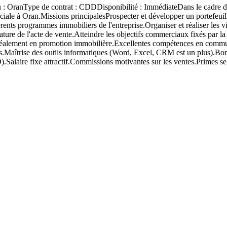
 de contrat : CDDDisponibilité : ImmédiateDans le cadre du dév
le à Oran.Missions principalesProspecter et développer un portefeuille 
férents programmes immobiliers de l'entreprise.Organiser et réaliser les v
nature de l'acte de vente.Atteindre les objectifs commerciaux fixés par la
déalement en promotion immobilière.Excellentes compétences en commu
ts.Maîtrise des outils informatiques (Word, Excel, CRM est un plus).Bon
Salaire fixe attractif.Commissions motivantes sur les ventes.Primes s