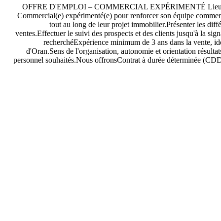
OFFRE D'EMPLOI – COMMERCIAL EXPÉRIMENTÉ Lieu : OranType
Commercial(e) expérimenté(e) pour renforcer son équipe commercia
tout au long de leur projet immobilier.Présenter les dif
ventes.Effectuer le suivi des prospects et des clients jusqu'à la sig
recherchéExpérience minimum de 3 ans dans la vente, i
d'Oran.Sens de l'organisation, autonomie et orientation résulta
personnel souhaités.Nous offronsContrat à durée déterminée (CDD).