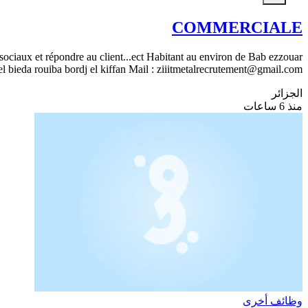
COMMERCIALE
ociaux et répondre au client...ect Habitant au environ de Bab ezzouar
el bieda rouiba bordj el kiffan Mail : ziiitmetalrecrutement@gmail.com
الجزائر
منذ 6 ساعات
وظائف أخرى