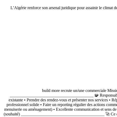
L’Algérie renforce son arsenal juridique pour assainir le climat de
build more recrute un/une commerciale Mission
________________________________________ 🧩 Responsabilités • 
existante • Prendre des rendez-vous et présenter nos services • R
professionnel solide • Faire un reporting régulier des actions 
menuiserie ou aménagement) • Excellente communication et sens de la
(souhaité) ________________________________________ 🚀 Ce que nou