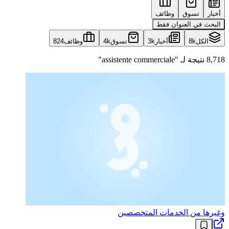
أخبار
تسوق
وظائف
البحث في العنوان فقط
الكل
8k
أخبار
3k
تسوق
4k
وظائف
824
8,718 نتيجة لـ "assistente commerciale"
وغيرها من الخدمات المتخصصين