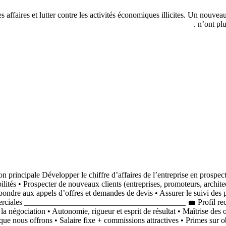
s affaires et lutter contre les activités économiques illicites. Un nouvea
n’ont plu
 principale Développer le chiffre d’affaires de l’entreprise en prospec
Prospecter de nouveaux clients (entreprises, promoteurs, architectes
épondre aux appels d’offres et demandes de devis • Assurer le suivi des
commerciales ________________________________________ 💼 Profil rec
 négociation • Autonomie, rigueur et esprit de résultat • Maîtrise des 
s offrons • Salaire fixe + commissions attractives • Primes sur obje