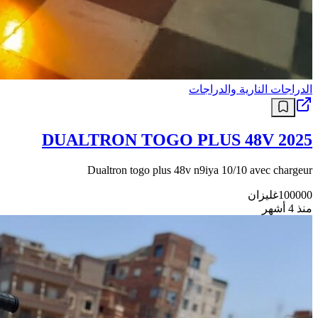
الدراجات النارية والدراجات
DUALTRON TOGO PLUS 48V 2025
Dualtron togo plus 48v n9iya 10/10 avec chargeur
100000
غليزان
منذ 4 أشهر