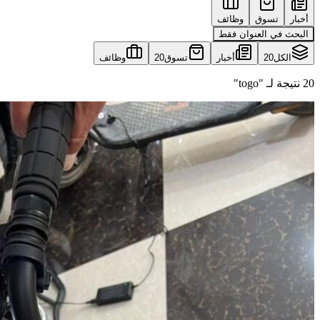
أخبار
تسوق
وظائف
البحث في العنوان فقط
الكل
20
أخبار
تسوق
20
وظائف
20 نتيجة لـ "togo"