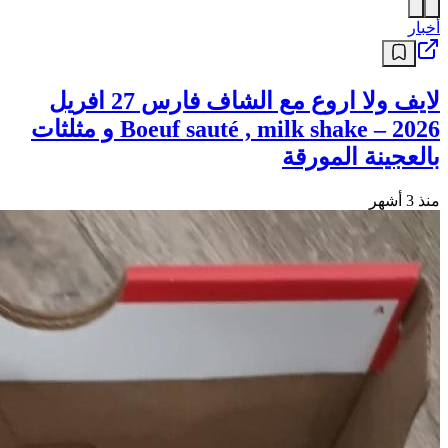
أخبار
لايف ولا اروع مع الشاف فارس 27 افريل
2026 – Boeuf sauté , milk shake و مثلثات
بالعجينة المورقة
منذ 3 أشهر