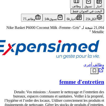
أخبار
تسوق
وظائف
البحث في العنوان فقط
الكل
21k
أخبار
6k
تسوق
14k
وظائف
77
21,094 نتيجة لـ "Nike Basket P6000 Coconut Milk -Femme- Gris
Metallic "
وظائف أخرى
femme d'entretien
Details: Vos missions : Assurer le nettoyage et l’entretien des
bureaux, espaces communs et sanitaires. Veiller à la propreté,
l’hygiène et l’ordre des locaux. Utiliser correctement les produits et
équipements de nettoyage. Gérer les stocks de produits d’entretien.